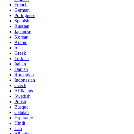
French
German
Portuguese
Spanish
Russian
Japanese
Korean
Arabic
Irish
Greek
Turkish
Italian
Danish
Romanian
Indonesian
Czech
Afrikaans
Swedish
Polish
Basque
Catalan
Esperanto
Hindi
Lao
Albanian