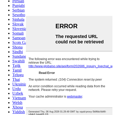
Persian
Punjabi
Serbian
Sesotho
Sinhala
Slovak
Slovenian
Somali
Samoan
Scots Gaelic
Shona
Sindhi
Sundanese
Swahili
Tajik
Tamil
Telugu
Thai
Ukrainian
Urdu
Uzbek
Vietnamese
Welsh
Xhosa
Yiddish