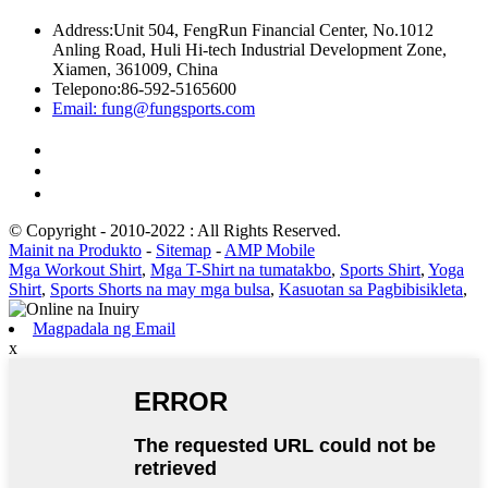
Address:
Unit 504, FengRun Financial Center, No.1012
Anling Road, Huli Hi-tech Industrial Development Zone,
Xiamen, 361009, China
Telepono:
86-592-5165600
Email:
fung@fungsports.com
© Copyright - 2010-2022 : All Rights Reserved.
Mainit na Produkto
-
Sitemap
-
AMP Mobile
Mga Workout Shirt
,
Mga T-Shirt na tumatakbo
,
Sports Shirt
,
Yoga
Shirt
,
Sports Shorts na may mga bulsa
,
Kasuotan sa Pagbibisikleta
,
Magpadala ng Email
x