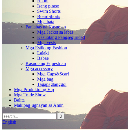
Bikini
Isang piraso
Swim Shorts
BoardShorts
Mga bata
Panlabas na Kasuotan
Mga Jacket sa labas
Kasuotang Pangseguridad
Mga vests
Mga Estilo ng Fashion
Lalaki
Babae
Kasuotang Equestrian
Mga accessory
Mga Caps&Scarf
Mga bag
Tagapagtanggol
Mga Produkto ng Vip
Mga Trade Show
Balita
Makipag-ugnayan sa Amin
English