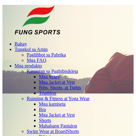
Bahay
Tungkol sa Amin
Paglilibot sa Pabrika
Mga FAQ
Mga produkto
Kasuotan sa Pagbibisikleta
Mga jersey
Mga Jacket at Vest
Bibs, Shorts, at Tights
Triathlon
Running & Fitness at Yoga Wear
Mga kamiseta
Bra
Mga Jacket at Vest
Shorts
Mahabang Pantalon
Swim Wear at BoardShorts